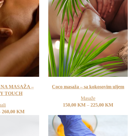
NA MASAŽA –
Coco masaža – sa kokosovim uljem
Y TOUCH
Masaže
uali
150,00
KM
–
225,00
KM
–
260,00
KM