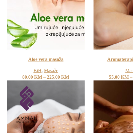
Aloe vera masaža
Aromaterapi
BiH
,
Masaže
Mas
80,00
KM
–
225,00
KM
55,00
KM
–