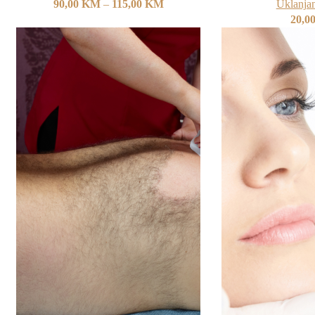
90,00
KM
–
115,00
KM
Uklanjan
20,0