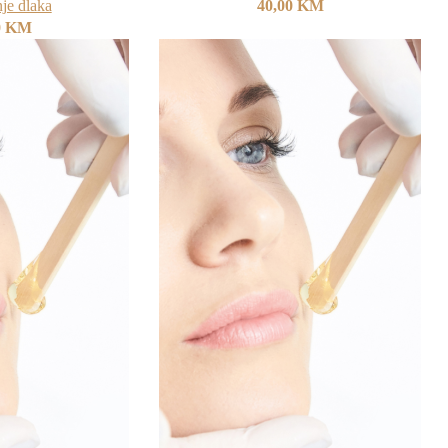
je dlaka
40,00
KM
0
KM