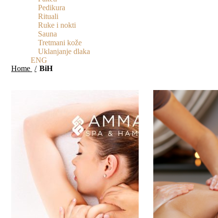
Pedikura
Rituali
Ruke i nokti
Sauna
Tretmani kože
Uklanjanje dlaka
ENG
Home
BiH