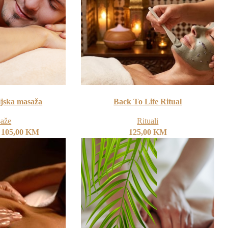
jska masaža
Back To Life Ritual
aže
Rituali
105,00
KM
125,00
KM