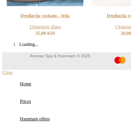
Depilacija voskom – leđa
Depilacija v
Uklanjanje dlaka
Uklanjan
35,00
KM
20,0
Loading...
Amman Spa & Hammam © 2025
Close
Home
Prices
Hammam offers