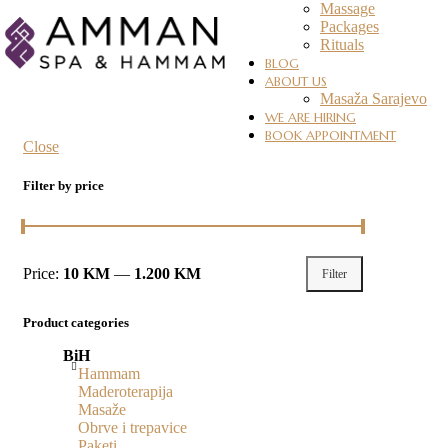
Massage
Packages
Rituals
BLOG
ABOUT US
Masaža Sarajevo
WE ARE HIRING
BOOK APPOINTMENT
Close
Filter by price
Price:
10 KM
—
1.200 KM
Filter
Product categories
BiH
Hammam
Maderoterapija
Masaže
Obrve i trepavice
Paketi