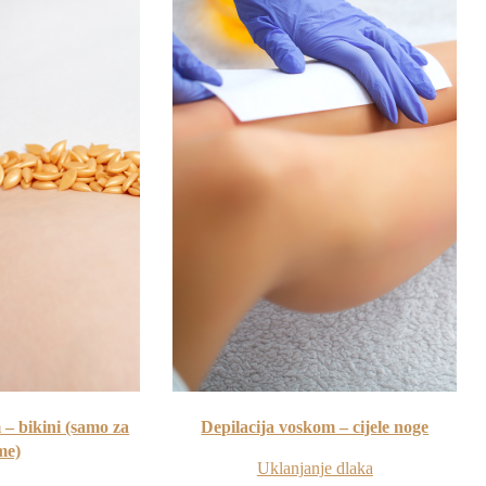
 – bikini (samo za
Depilacija voskom – cijele noge
me)
Uklanjanje dlaka