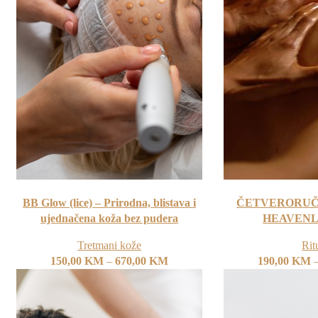
BB Glow (lice) – Prirodna, blistava i
ČETVERORUČ
ujednačena koža bez pudera
HEAVENL
Tretmani kože
Rit
150,00
KM
–
670,00
KM
190,00
KM