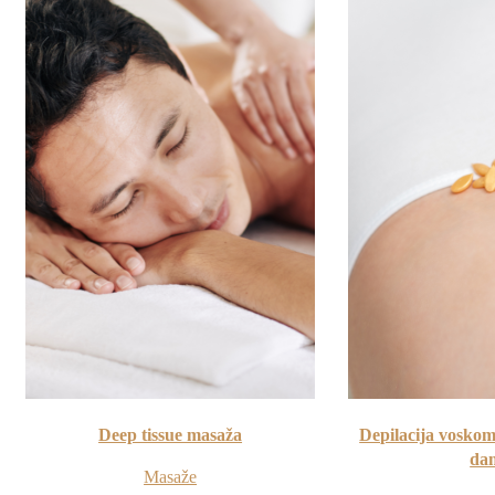
Deep tissue masaža
Depilacija voskom
da
Masaže